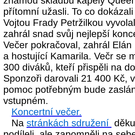
známou skladbu kapely Queen,
přítomní užasli. To co dokázali 
Vojtou Frady Petržilkou vyvola
zahrál snad svůj nejlepší konc
Večer pokračoval, zahrál Elán
a hostující Kamarila. Večr se 
300 diváků, kteří přispěli na 
Sponzoři darovali 21 400 Kč, v
pomoc potřebným bude zaslán
vstupném.
Koncertní večer.
Na
stránkách sdružení
děkuj
podíleli, ale zapomněli na seb