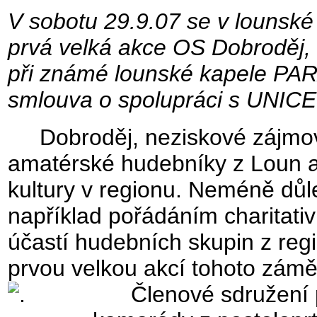
V sobotu 29.9.07 se v lounské
prvá velká akce OS Dobroděj, k
při známé lounské kapele PA
smlouva o spolupráci s UNICE
Dobroděj, neziskové zájmové
amatérské hudebníky z Loun a 
kultury v regionu. Neméně důl
například pořádáním charitativ
účastí hudebních skupin z reg
prvou velkou akcí tohoto zámě
Členové sdružení po