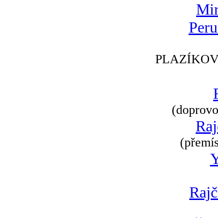
Mir
Peru
PLAZÍKOV
(doprovod
Raj
(přemís
Rajč