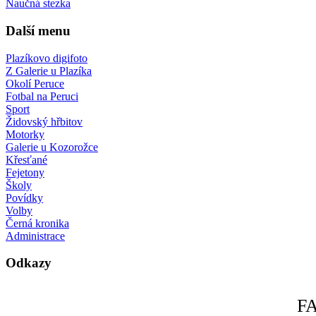
Naučná stezka
Další menu
Plazíkovo digifoto
Z Galerie u Plazíka
Okolí Peruce
Fotbal na Peruci
Sport
Židovský hřbitov
Motorky
Galerie u Kozorožce
Křesťané
Fejetony
Školy
Povídky
Volby
Černá kronika
Administrace
Odkazy
F