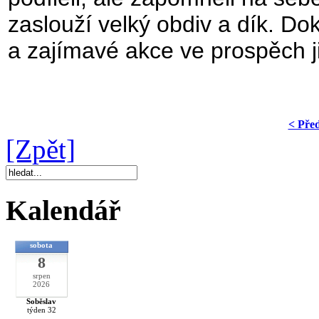
zaslouží velký obdiv a dík. Dok
a zajímavé akce ve prospěch ji
< Pře
[Zpět]
Kalendář
sobota
8
srpen
2026
Soběslav
týden 32