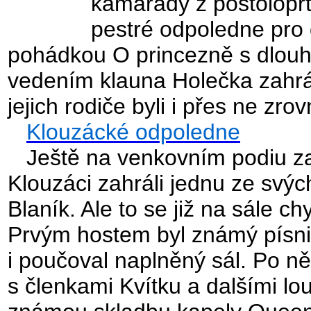
kamarády z postoloprt
pestré odpoledne pro dě
pohádkou O princezně s dlouh
vedením klauna Holečka zahrál
jejich rodiče byli i přes ne zr
Klouzácké odpoledne
Ještě na venkovním podiu zač
Klouzáci zahráli jednu ze sv
Blaník. Ale to se již na sále ch
Prvým hostem byl známý písnič
i poučoval naplněný sál. Po ně
s členkami Kvítku a dalšími lo