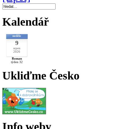
Kalendář
neděle
9
srpen
2026
Roman
týden 32
Ukliďme Česko
Info weby