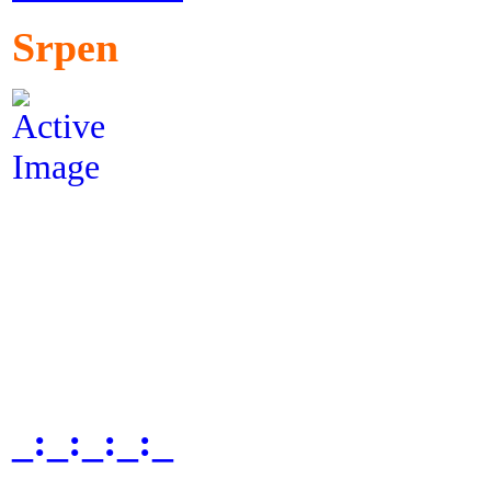
Srpen
_:_:_:_:_