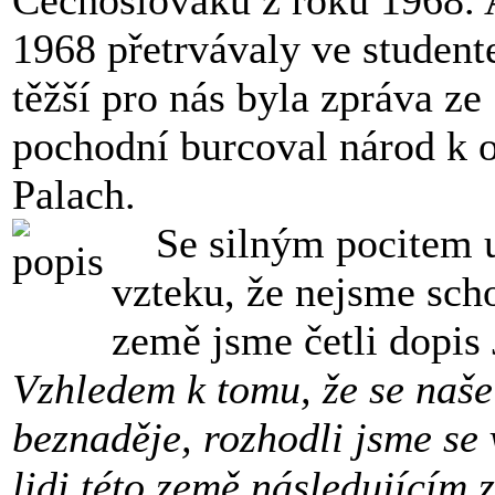
Čechoslováků z roku 1968. 
1968 přetrvávaly ve student
těžší pro nás byla zpráva ze
pochodní burcoval národ k o
Palach.
Se silným pocitem uz
vzteku, že nejsme sch
země jsme četli dopis 
Vzhledem k tomu, že se naše
beznaděje, rozhodli jsme se 
lidi této země následujícím