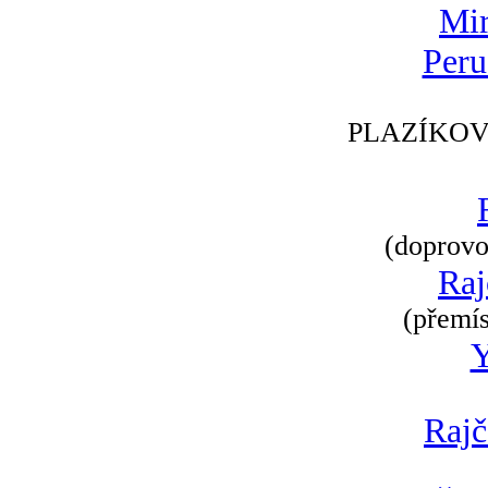
Mir
Peru
PLAZÍKOV
(doprovod
Raj
(přemís
Rajč