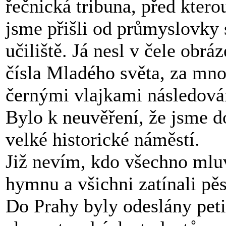
řečnická tribuna, před ktero
jsme přišli od průmyslovky 
učiliště. Já nesl v čele ob
čísla Mladého světa, za mn
černými vlajkami následová
Bylo k neuvěření, že jsme d
velké historické náměstí.
Již nevím, kdo všechno mluv
hymnu a všichni zatínali pě
Do Prahy byly odeslány peti