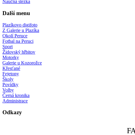
Naučná stezka
Další menu
Plazíkovo digifoto
Z Galerie u Plazíka
Okolí Peruce
Fotbal na Peruci
Sport
Židovský hřbitov
Motorky
Galerie u Kozorožce
Křesťané
Fejetony
Školy
Povídky
Volby
Černá kronika
Administrace
Odkazy
F