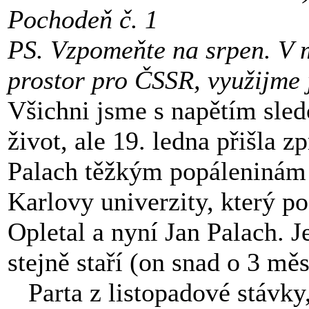
Pochodeň č. 1
PS. Vzpomeňte na srpen. V m
prostor pro ČSSR, využijme j
Všichni jsme s napětím sled
život, ale 19. ledna přišla 
Palach těžkým popáleninám
Karlovy univerzity, který p
Opletal a nyní Jan Palach. 
stejně staří (on snad o 3 měsí
Parta z listopadové stávky,