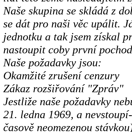
Naše skupina se skládá z do
se dát pro naši věc upálit. J
jednotku a tak jsem získal p
nastoupit coby první pochod
Naše požadavky jsou:
Okamžité zrušení cenzury
Zákaz rozšiřování "Zpráv"
Jestliže naše požadavky nebu
21. ledna 1969, a nevstoupí-
časově neomezenou stávkou)