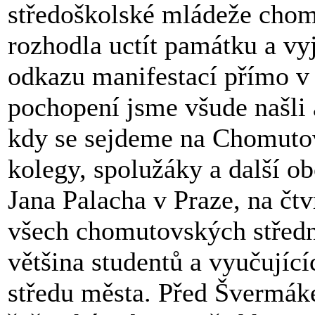
středoškolské mládeže chom
rozhodla uctít památku a vy
odkazu manifestací přímo v
pochopení jsme všude našli 
kdy se sejdeme na Chomutov
kolegy, spolužáky a další o
Jana Palacha v Praze, na čtv
všech chomutovských střední
většina studentů a vyučují
středu města. Před Švermák