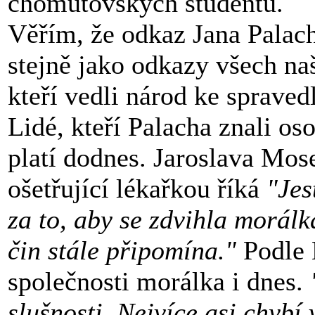
chomutovských studentů.
Věřím, že odkaz Jana Palac
stejně jako odkazy všech na
kteří vedli národ ke spravedl
Lidé, kteří Palacha znali os
platí dodnes. Jaroslava Mos
ošetřující lékařkou říká
"Jes
za to, aby se zdvihla morálk
čin stále připomína."
Podle 
společnosti morálka i dnes.
slušnosti. Nejvíce asi chybí 