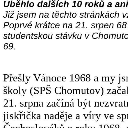
Uběhlo dalších 10 roků a an
Již jsem na těchto stránkách vz
Poprvé krátce na 21. srpen 68
studentskou stávku v Chomuto
69.
Přešly Vánoce 1968 a my js
školy (SPŠ Chomutov) začali
21. srpna začíná být nezvrat
jiskřička naděje a víry ve s