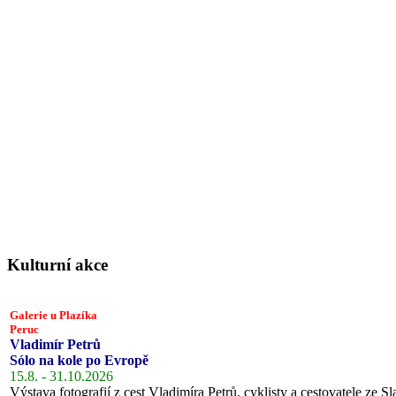
Kulturní akce
Galerie u Plazíka
Peruc
Vladimír Petrů
Sólo na kole po Evropě
15.8. - 31.10.2026
Výstava fotografií z cest Vladimíra Petrů, cyklisty a cestovatele ze Sl