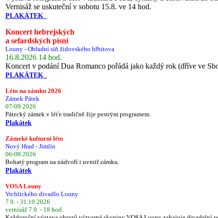
Vernisáž se uskuteční v sobotu 15.8. ve 14 hod.
PLAKÁTEK
Koncert hebrejských
a sefardských písní
Louny - Obřadní síň židovského hřbitova
16.8.2026 14 hod.
Koncert v podání Dua Romanco pořádá jako každý rok (dříve ve Sb
PLAKÁTEK
Léto na zámku 2026
Zámek Pátek
07-09 2026
Pátecký zámek v léťe tradičně žije pestrým programem.
Plakátek
Zámeké kulturní léto
Nový Hrad - Jimlín
06-08 2026
Bohatý program na nádvoří i uvnitř zámku.
Plakátek
VOSA Louny
Vrchlického divadlo Louny
7.9. - 31.10 2026
vernisáž 7.9. - 18 hod.
Každoroční výstava obrazů výtvarné skupiny VOSA Louny zahajuje divadelní s