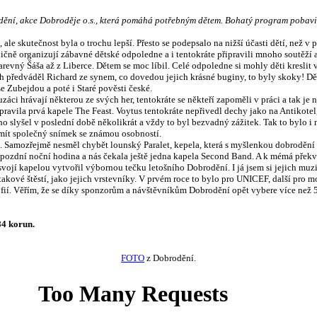
ní, akce Dobroděje o.s., která pomáhá potřebným dětem. Bohatý program pobavil d
le skutečnost byla o trochu lepší. Přesto se podepsalo na nižší účasti dětí, než v 
ičně organizují zábavné dětské odpoledne a i tentokráte připravili mnoho soutěží a 
 barevný Šáša až z Liberce. Dětem se moc líbil. Celé odpoledne si mohly děti kreslit
kách předváděl Richard ze synem, co dovedou jejich krásné buginy, to byly skoky! Dě
 Zubejdou a poté i Staré pověsti české.
áci hrávají některou ze svých her, tentokráte se někteří zapoměli v práci a tak je 
ravila prvá kapele The Feast. Voytus tentokráte nepřivedl dechy jako na Antikotel,
ho slyšel v poslední době několikrát a vždy to byl bezvadný zážitek. Tak to bylo i
ěli mít společný snímek se známou osobností.
amozřejmě nesměl chybět lounský Paralet, kepela, která s myšlenkou dobrodění té
a se pozdní noční hodina a nás čekala ještě jedna kapela Second Band. A k mémá př
svojí kapelou vytvořil výbornou tečku letošního Dobrodění. I já jsem si jejich muz
kové štěstí, jako jejich vrstevníky. V prvém roce to bylo pro UNICEF, další pro m
trofií. Věřím, že se díky sponzorům a návštěvníkům Dobrodění opět vybere více ne
84 korun.
FOTO
z Dobrodění.