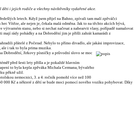
ěti i jejich rodiče a všechny návštěvníky vydařené akce.
předešlých letech. Když jsem přijel na Bahno, zpívali tam malí zpěváčci
her. Vítěze, ale nejen je, čekala malá odměna. Jak to na těchto akcích bývá,
 ve výtvarném stanu, nebo si nechat načesat a nabearvit vlasy, pořípadě namalovat
ti mají rády pohádky a na Dobrodění jim je přišli zahrát kamarádi z
nahradili přátelé z Počerad. Nebylo to přímo divadlo, ale jakási improvizace,
 ale i tak to byla prima muzika.
 na Dobrodění, Jirkovy písničky a průvodní slovo se moc
měř před šesti lety přišla a je pokaždé hlavním
ekvapení to byla kepla zpěváka Michala Cermana, bývalého
iku pěkně užil.
otolskou nemocnici, 3. a 4. ročník pomohl více než 100
ž 50 000 Kč a některé z dětí se bude moci pomocí nového vozíku pohybovat. Díky