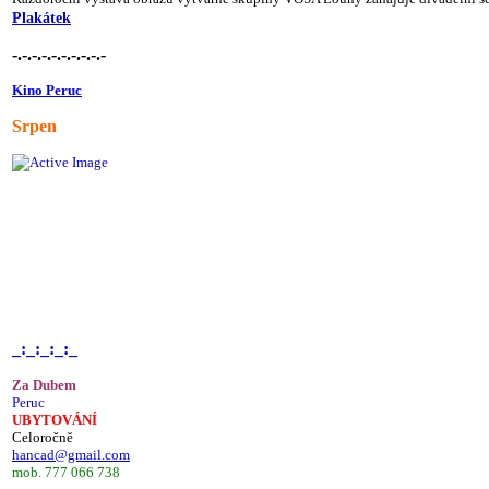
Plakátek
-.-.-.-.-.-.-.-.-.-
Kino Peruc
Srpen
_:_:_:_:_
Za Dubem
Peruc
UBYTOVÁNÍ
Celoročně
hancad@gmail.com
mob. 777 066 738