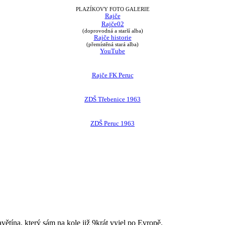
PLAZÍKOVY FOTO GALERIE
Rajče
Rajče02
(doprovodná a starší alba)
Rajče historie
(přemístěná stará alba)
YouTube
Rajče FK Peruc
ZDŠ Třebenice 1963
ZDŠ Peruc 1963
avětína, který sám na kole již 9krát vyjel po Evropě.