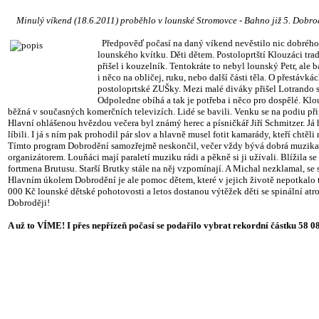
Minulý víkend (18.6.2011) proběhlo v lounské Stromovce - Bahno již 5. Dobrodě
Předpověď počasí na daný víkend nevěstilo nic dobrého, a
lounského kvítku. Děti dětem. Postoloprtští Klouzáci trad
přišel i kouzelník. Tentokráte to nebyl lounský Petr, ale
i něco na obličej, ruku, nebo další části těla. O přestáv
postoloprtské ZUŠky. Mezi malé diváky přišel Lotrando se
Odpoledne obíhá a tak je potřeba i něco pro dospělé. Klouz
běžná v současných komerčních televizích. Lidé se bavili. Venku se na podiu přip
Hlavní ohlášenou hvězdou večera byl známý herec a písničkář Jiří Schmitzer. Já 
líbili. I já s ním pak prohodil pár slov a hlavně musel fotit kamarády, kteří cht
Tímto program Dobrodění samozřejmě neskončil, večer vždy bývá dobrá muzika. S
organizátorem. Louňáci mají paraletí muziku rádi a pěkně si ji užívali. Blížil
fortmena Brutusu. Starší Brutky stále na něj vzpomínají. A Michal nezklamal, se 
Hlavním úkolem Dobrodění je ale pomoc dětem, které v jejich životě nepotkalo ta
000 Kč lounské dětské pohotovosti a letos dostanou výtěžek děti se spinální a
Dobroději!
A už to VÍME! I přes nepřízeň počasí se podařilo vybrat rekordní částku 58 0