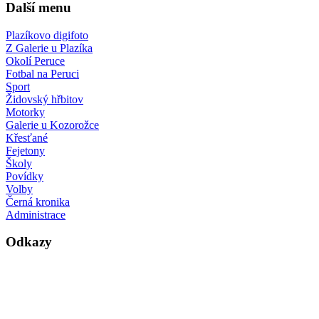
Další menu
Plazíkovo digifoto
Z Galerie u Plazíka
Okolí Peruce
Fotbal na Peruci
Sport
Židovský hřbitov
Motorky
Galerie u Kozorožce
Křesťané
Fejetony
Školy
Povídky
Volby
Černá kronika
Administrace
Odkazy